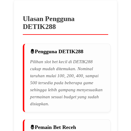
Ulasan Pengguna
DETIK288
Pengguna DETIK288
Pilihan slot bet kecil di DETIK288
cukup mudah ditemukan. Nominal
taruhan mulai 100, 200, 400, sampai
500 tersedia pada beberapa game
sehingga lebih gampang menyesuaikan
permainan sesuai budget yang sudah
disiapkan.
Pemain Bet Receh