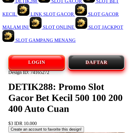
DETIK288
SLOT GACOR
SLOT BET
KECIL
LINK SLOT GACOR
SLOT GACOR
MALAM INI
SLOT ONLINE
SLOT JACKPOT
SLOT GAMPANG MENANG
LOGIN
DAFTAR
Design ID: 74165272
DETIK288: Promo Slot
Gacor Bet Kecil 500 100 200
400 Auto Cuan
$3
IDR 10.000
Create an account to favorite this design!