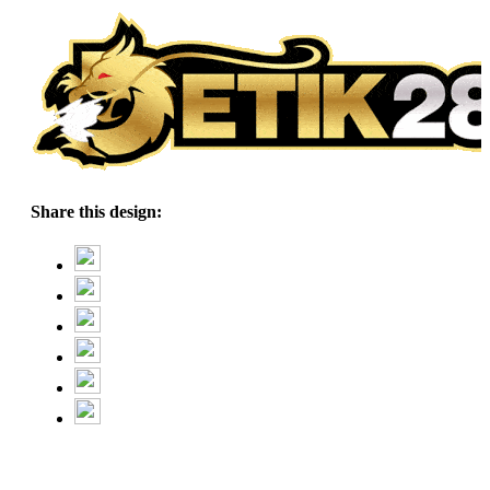
Share this design: