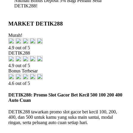
Nikmati
Bonus Deposit 5%
Bagi Pemain Setia
DETIK288!
MARKET DETIK288
Murah!
4.9 out of 5
DETIK288
4.9 out of 5
Bonus Terbesar
4.6 out of 5
DETIK288: Promo Slot Gacor Bet Kecil 500 100 200 400
Auto Cuan
DETIK288 tawarkan promo slot gacor bet kecil 100, 200,
400, dan 500 untuk kamu yang suka main santai, modal
ringan, serta peluang auto cuan setiap hari.