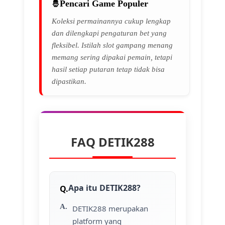
Pencari Game Populer
Koleksi permainannya cukup lengkap
dan dilengkapi pengaturan bet yang
fleksibel. Istilah slot gampang menang
memang sering dipakai pemain, tetapi
hasil setiap putaran tetap tidak bisa
dipastikan.
FAQ DETIK288
Apa itu DETIK288?
DETIK288 merupakan
platform yang